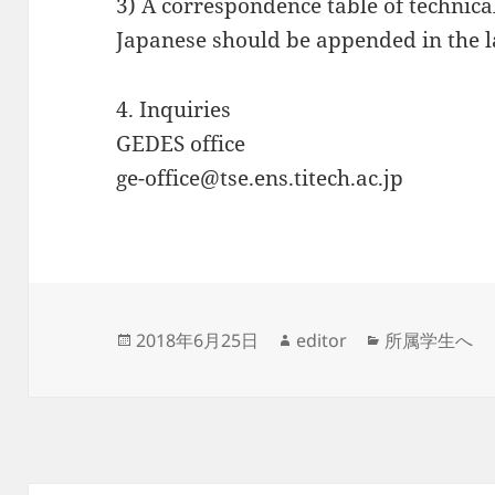
3) A correspondence table of technic
Japanese should be appended in the la
4. Inquiries
GEDES office
ge-office@tse.ens.titech.ac.jp
投
作
カ
2018年6月25日
editor
所属学生へ
稿
成
テ
日:
者
ゴ
リ
ー