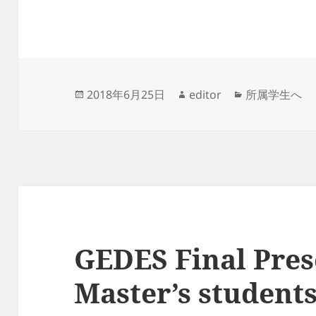
投
作
カ
2018年6月25日
editor
所属学生へ
稿
成
テ
日:
者
ゴ
リ
ー
GEDES Final Pres
Master’s students