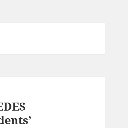
GEDES
dents’