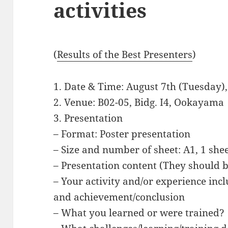
activities
(
Results of the Best Presenters
)
1. Date & Time: August 7th (Tuesday
2. Venue: B02-05, Bidg. I4, Ookayama
3. Presentation
– Format: Poster presentation
– Size and number of sheet: A1, 1 she
– Presentation content (They should b
– Your activity and/or experience inc
and achievement/conclusion
– What you learned or were trained?