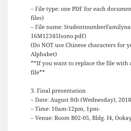
– File type: one PDF for each docume
files)
– File name: StudentnumberFamilynam
16M12345Isono.pdf)
(Do NOT use Chinese characters for yo
Alphabet)
**If you want to replace the file with
file**
3. Final presentation
– Date: August 8th (Wednesday), 201
– Time: 10am-12pm, 1pm-
– Venue: Room B02-05, Bldg. I4, Ook