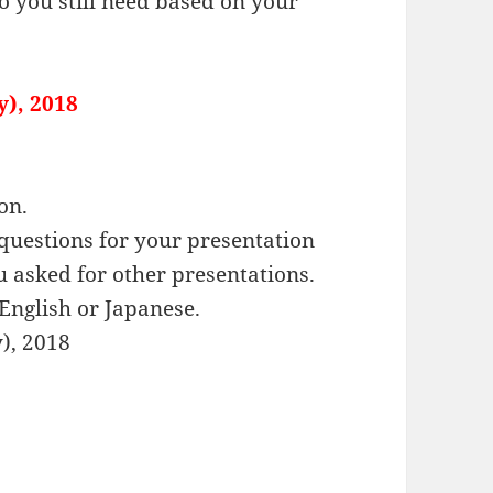
o you still need based on your
y), 2018
on.
 questions for your presentation
u asked for other presentations.
 English or Japanese.
y), 2018