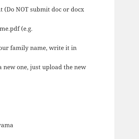
nt (Do NOT submit doc or docx
e.pdf (e.g.
ur family name, write it in
 a new one, just upload the new
8
ayama