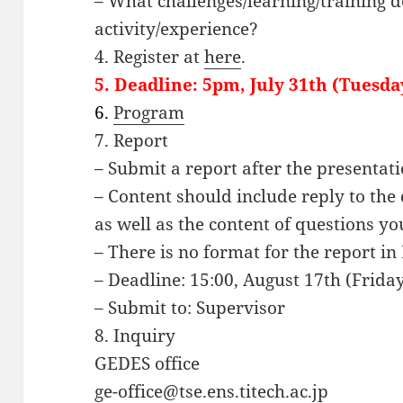
– What challenges/learning/training d
activity/experience?
4. Register at
here
.
5. Deadline: 5pm, July 31th (Tuesda
6.
Program
7. Report
– Submit a report after the presentati
– Content should include reply to the
as well as the content of questions yo
– There is no format for the report in
– Deadline: 15:00, August 17th (Frida
– Submit to: Supervisor
8. Inquiry
GEDES office
ge-office@tse.ens.titech.ac.jp