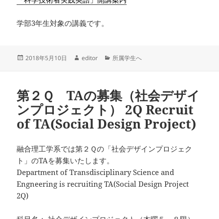
学部3年生対象の講義です。
投
作
カ
2018年5月10日
editor
所属学生へ
稿
成
テ
日:
者
ゴ
リ
第２Ｑ TAの募集（社会デザイ
ー
ンプロジェクト​） 2Q Recruit
of TA(Social Design Project)
融合理工学系では第２Ｑの「社会デザインプロジェク
ト」のTAを募集いたします。
Department of Transdisciplinary Science and
Engneering is recruiting TA(Social Design Project
2Q)
科目名： 社会デザインプロジェクト（木曜５～８限）