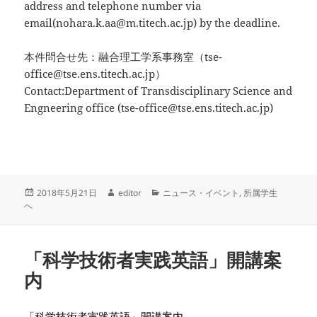
address and telephone number via
email(nohara.k.aa@m.titech.ac.jp) by the deadline.
本件問合せ先：融合理工学系事務室（tse-
office@tse.ens.titech.ac.jp）
Contact:Department of Transdisciplinary Science and
Engneering office (tse-office@tse.ens.titech.ac.jp)
投
作
カ
2018年5月21日
editor
ニュース・イベント
,
所属学生
稿
成
テ
へ
日:
者
ゴ
リ
ー
「科学技術者実践英語」開講案
内
「科学技術者実践英語」開講案内