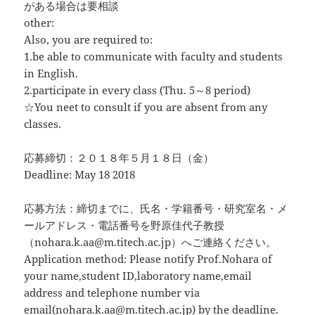
がある場合は要相談
other:
Also, you are required to:
1.be able to communicate with faculty and students
in English.
2.participate in every class (Thu. 5～8 period)
☆You neet to consult if you are absent from any
classes.
応募締切：２０１８年５月１８日（金）
Deadline: May 18 2018
応募方法：締切までに、氏名・学籍番号・研究室名・メ
ールアドレス・電話番号を野原佳代子教授
（nohara.k.aa@m.titech.ac.jp）へご連絡ください。
Application method: Please notify Prof.Nohara of
your name,student ID,laboratory name,email
address and telephone number via
email(nohara.k.aa@m.titech.ac.jp) by the deadline.